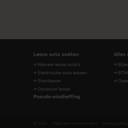
Lease auto zoeken
Alles
Nieuwe lease auto's
Bijt
Elektrische auto leasen
BTW 
Shortlease
Oper
Occasion lease
Pseudo-eindheffing
© 2026
Algemene voorwaarden
Privacy polic