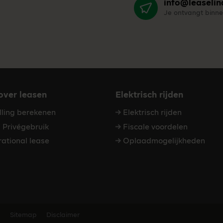
info@leaselin
Je ontvangt binne
 over leasen
Elektrisch rijden
elling berekenen
Elektrisch rijden
Privégebruik
Fiscale voordelen
ational lease
Oplaadmogelijkheden
y
Sitemap
Disclaimer