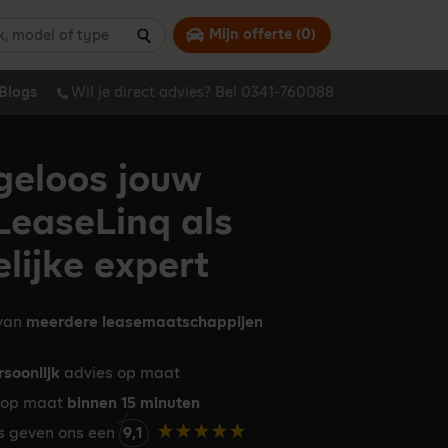
 model of type
Mijn offerte (
0
)
Zoeken
Blogs
Wil je direct advies? Bel 0341-760088
geloos jouw
LeaseLinq als
lijke expert
 van
meerdere leasemaatschappijen
rsoonlijk
advies op maat
op maat
binnen 15 minuten
rs geven ons een
9,1