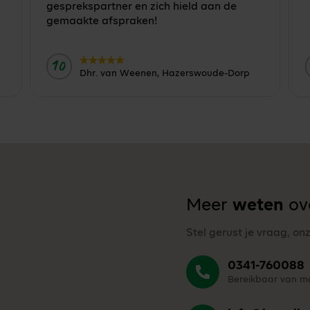
gesprekspartner en zich hield aan de
gemaakte afspraken!
10
Door:
Dhr. van Weenen, Hazerswoude-Dorp
Meer
weten
ove
Stel gerust je vraag, on
0341-760088
Bereikbaar van ma