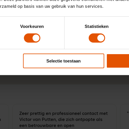
erzameld op basis van uw gebruik van hun services.
ijd besparen bij een
Voorkeuren
Statistieken
en?
an onze onafhankelijke lease-experts. Ma t/m
 17:00 u.
Neem contact op
Selectie toestaan
Zeer prettig en professioneel contact met
"
n
Victor van Putten, die zich ontpopte als
een betrouwbare en open