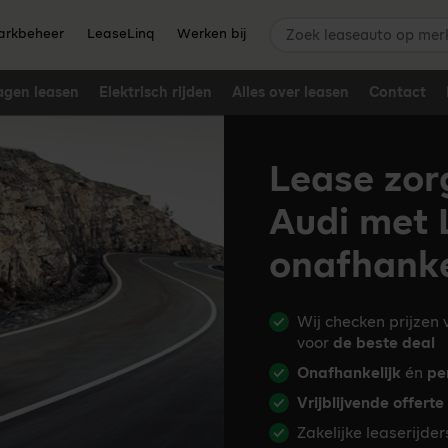
Zoek leaseauto op merk,
rkbeheer
LeaseLinq
Werken bij
agen leasen
Elektrisch rijden
Alles over leasen
Contact
Lease zor
Audi met 
onafhanke
Wij checken prijzen
voor
de beste deal
Onafhankelijk
én
pe
Vrijblijvende offerte
Zakelijke leaserijde