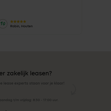
10
Door:
Robin, Houten
r zakelijk leasen?
ze lease experts staan voor je klaar!
andag t/m vrijdag: 8:30 - 17:00 uur.