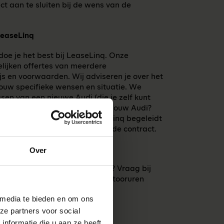
ct aan te sluiten bij de wens van de
LeaseLinq
doe je het best bij LeaseLinq. Onze
elijken offertes van meerdere
s en voorwaarden. Wij adviseren je over het
ouw specifieke wensen en situatie. We
asen van een nieuwe Audi (die je zelf kunt
n. Wil je snel beschikken over jouw Audi?
it voorraad te leasen. LeaseLinq begeleidt
eren van je Audi tot aan het einde contract.
aseaanbod
Over
van de beste Audi-leaseaanbod? Vraag bij
ferte aan. We nemen tijdens kantooruren
 met je op.
 media te bieden en om ons
ze partners voor social
nformatie die u aan ze heeft