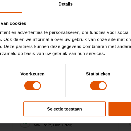
Details
 van cookies
ent en advertenties te personaliseren, om functies voor social
. Ook delen we informatie over uw gebruik van onze site met on
Ik kan geen betere bedrijf op noemen als
e. Deze partners kunnen deze gegevens combineren met andere i
Leaselinq. De medewerkers blijven zoeken
L
erzameld op basis van uw gebruik van hun services.
tot dat er een geschikte auto is gevonden
D
n
die bij mij past. De communicatie tussen
cliënt en leaselinq is zeer prettig Jaap
n
Dwarshuis heeft goed geluisterd naar
Voorkeuren
Statistieken
mijn wensen.
t
Selectie toestaan
10
Door:
Mw. Palit, Den Haag