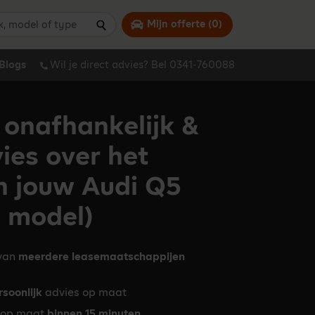
 model of type
Mijn offerte (
0
)
Zoeken
Blogs
Wil je direct advies? Bel 0341-760088
 onafhankelijk &
vies over het
n jouw Audi Q5
d model)
 van
meerdere leasemaatschappijen
rsoonlijk
advies op maat
op maat
binnen 15 minuten