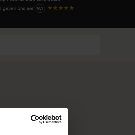
rs geven ons een
9,1