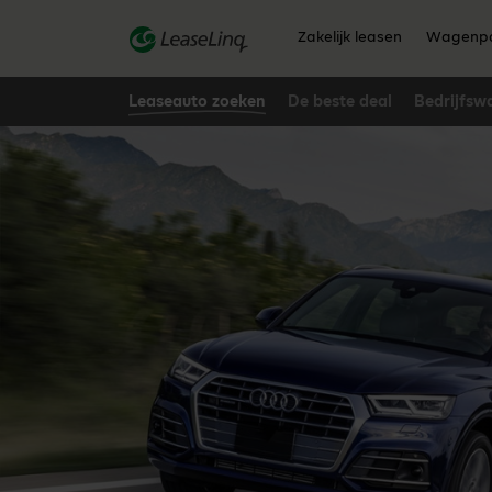
go_to_content
Zakelijk leasen
Wagenpa
Leaseauto zoeken
De beste deal
Bedrijfsw