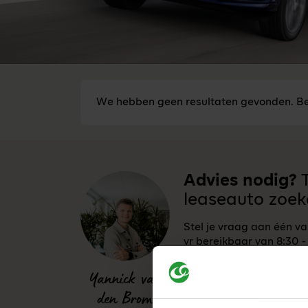
We hebben geen resultaten gevonden. Be
Advies nodig?
T
leaseauto zoek
Stel je vraag aan één v
vr bereikbaar van 8:30 -
0341-760088
Yannick van
den Brom