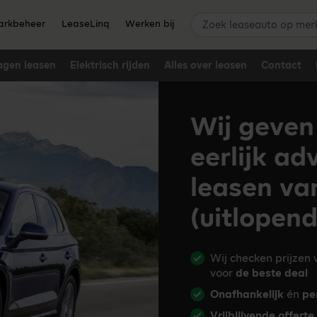
Zoek leaseauto op merk,
rkbeheer
LeaseLinq
Werken bij
agen leasen
Elektrisch rijden
Alles over leasen
Contact
Wij geven
eerlijk ad
leasen va
(uitlopen
Wij checken prijzen
voor
de beste deal
Onafhankelijk
én
pe
Vrijblijvende offerte