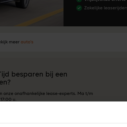
Zakelijke leaserijde
kijk meer
auto's
ijd besparen bij een
en?
an onze onafhankelijke lease-experts. Ma t/m
 17:00 u.
Neem contact op