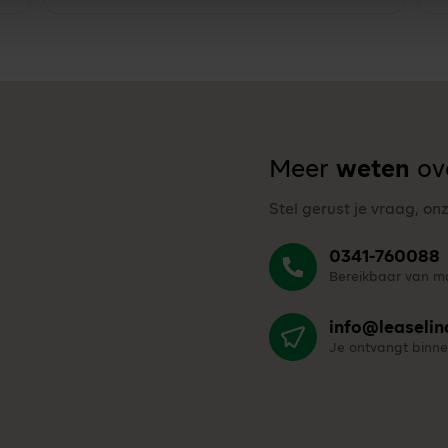
Meer
weten
ove
Stel gerust je vraag, on
0341-760088
Bereikbaar van ma
info@leaselin
Je ontvangt binne