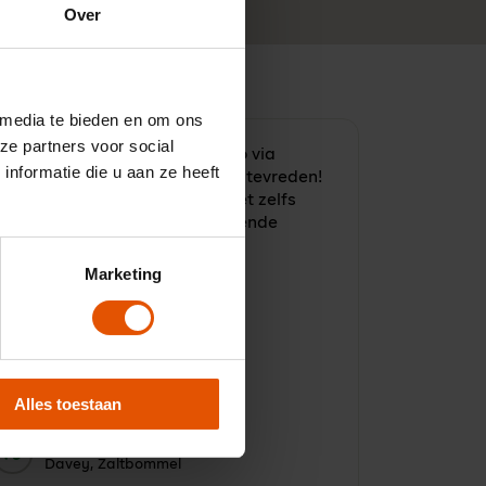
Over
 media te bieden en om ons
ze partners voor social
Inmiddels komt mijn derde auto via
nformatie die u aan ze heeft
easelinq. Ben tot nu toe super tevreden!
e service is goed en ik vond het zelfs
gezellig om samen de verschillende
mogelijkheden te bespreken.
Marketing
Alles toestaan
10
Door:
Davey, Zaltbommel