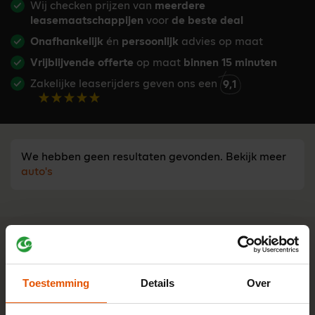
Wij checken prijzen van
meerdere
leasemaatschappijen
voor
de beste deal
Onafhankelijk
én
persoonlijk
advies op maat
Vrijblijvende offerte
op maat
binnen 15 minuten
Zakelijke leaserijders geven ons een
9,1
We hebben geen resultaten gevonden. Bekijk meer
auto's
Advies nodig?
Tijd besparen bij een leaseauto
zoeken?
Stel je vraag aan één van onze onafhankelijke lease-
Toestemming
Details
Over
experts. Ma t/m vr bereikbaar van 8:30 - 17:00 u.