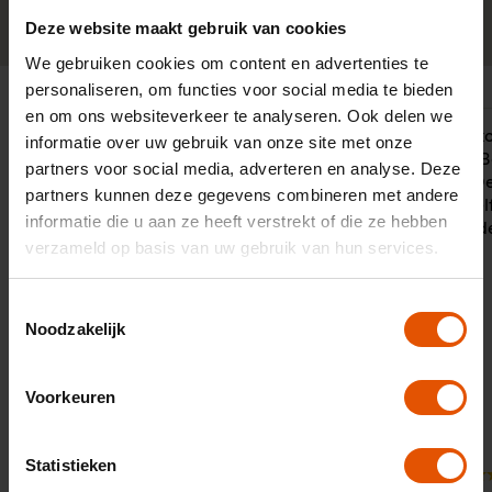
0341-760088
Neem contact op
Deze website maakt gebruik van cookies
We gebruiken cookies om content en advertenties te
personaliseren, om functies voor social media te bieden
en om ons websiteverkeer te analyseren. Ook delen we
Een voorbeeld uit het boekje snelle
Inmiddels k
informatie over uw gebruik van onze site met onze
opvolging, duidelijk communicatie en
Leaselinq. B
partners voor social media, adverteren en analyse. Deze
zelfs bij wat uitdagingen wanneer
tevreden! De
partners kunnen deze gegevens combineren met andere
dealers zich vergissen komt er een
vond het ze
informatie die u aan ze heeft verstrekt of die ze hebben
vriendelijke en informerende dialoog
verschillend
verzameld op basis van uw gebruik van hun services.
op gang.
bespreken.
Toestemmingsselectie
Noodzakelijk
Voorkeuren
9
Statistieken
Door:
10
Dhr. van het Hof, Hazerswoude-