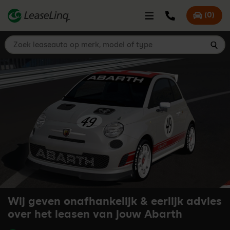
go_to_content
Bel LeaseLinq
(
0
)
Mijn offer
Zoek leaseauto op merk, model of type
Zoe
Wij geven onafhankelijk & eerlijk advies
over het leasen van jouw Abarth